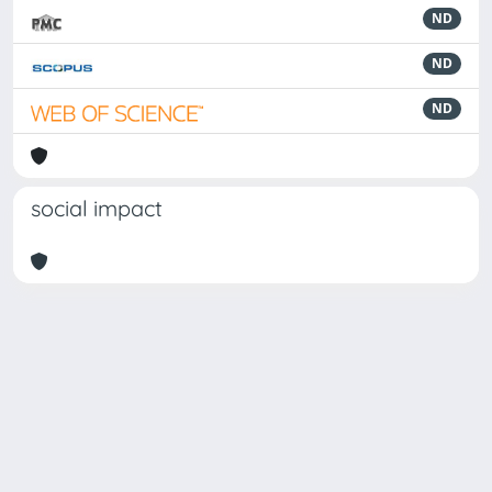
ND
ND
ND
social impact
Powered by
IRIS
-
about IRIS
-
Utilizzo dei cookie
Copyright © 2026