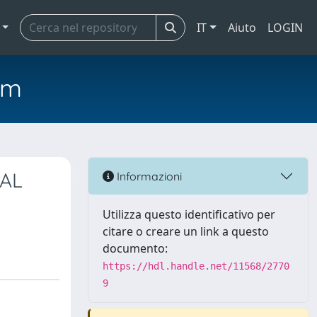
IT
Aiuto
LOGIN
em
PAL
Informazioni
Utilizza questo identificativo per
citare o creare un link a questo
documento:
https://hdl.handle.net/11568/2770
9