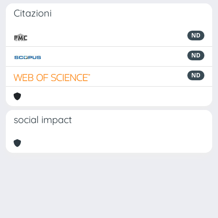
Citazioni
ND
ND
ND
social impact