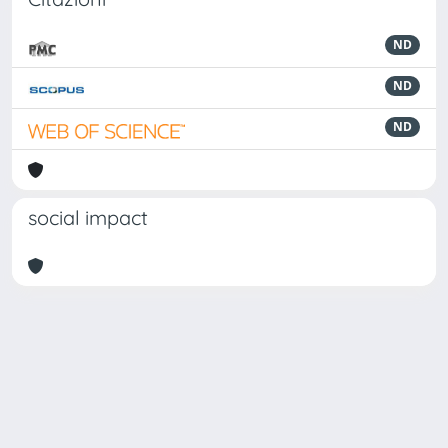
ND
ND
ND
social impact
Powered by
IRIS
-
about IRIS
-