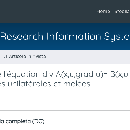
Home
Sfoglia
al Research Information Syst
1.1 Articolo in rivista
e l'équation div A(x,u,grad u)= B(x,u
es unilatérales et melées
a completa (DC)