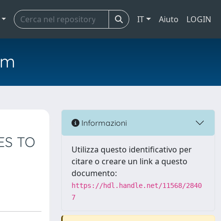
IT
Aiuto
LOGIN
em
Informazioni
ES TO
Utilizza questo identificativo per
citare o creare un link a questo
documento:
https://hdl.handle.net/11568/2840
7