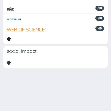
ND
ND
ND
social impact
Powered by
IRIS
-
about IRIS
-
Utilizzo dei cookie
Copyright © 2026