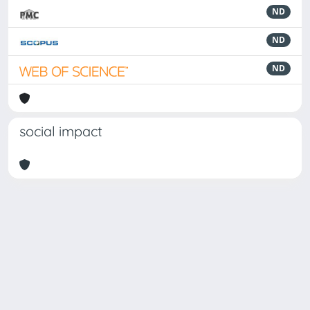
ND
ND
ND
social impact
Powered by
IRIS
-
about IRIS
-
Utilizzo dei cookie
Copyright © 2026