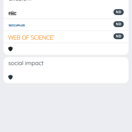
ND
ND
ND
social impact
Powered by
IRIS
-
about IRIS
-