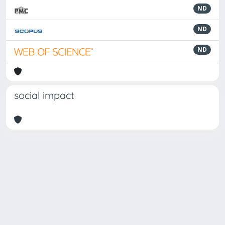
ND
ND
ND
social impact
Powered by
IRIS
-
about IRIS
-
Utilizzo dei cookie
Copyright © 2026