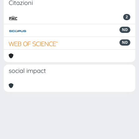
Citazioni
2
ND
ND
social impact
Powered by
IRIS
-
about IRIS
-