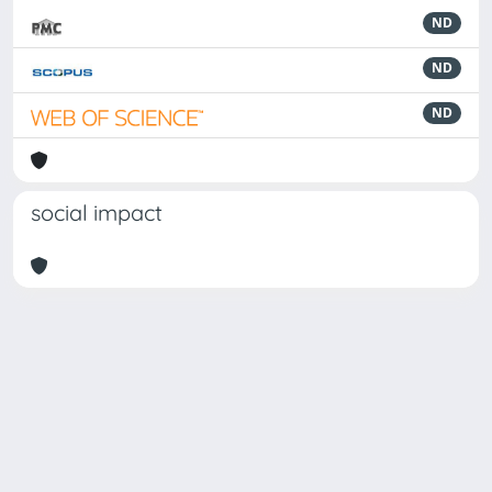
ND
ND
ND
social impact
Powered by
IRIS
-
about IRIS
-
Utilizzo dei cookie
Copyright © 2026