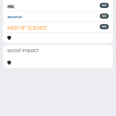
ND
ND
ND
social impact
Powered by
IRIS
-
about IRIS
-
Utilizzo dei cookie
Copyright © 2026