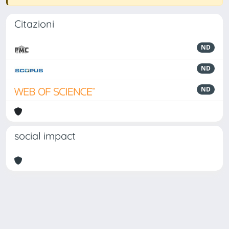
Citazioni
ND
ND
ND
social impact