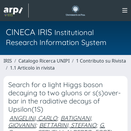
CINECA IRIS
Institutional
Research Information System
IRIS
Catalogo Ricerca UNIPI
1 Contributo su Rivista
1.1 Articolo in rivista
Search for a light Higgs boson
decaying to two gluons or s(s)over-
bar in the radiative decays of
Upsilon(1S)
ANGELINI, CARLO
;
BATIGNANI,
GIOVANNI
;
BETTARINI, STEFANO
;
G.