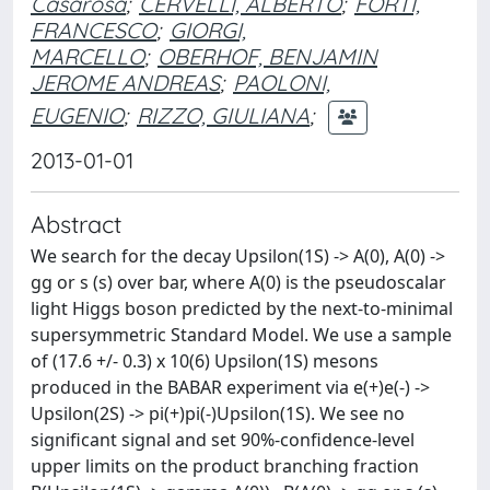
Casarosa
;
CERVELLI, ALBERTO
;
FORTI,
FRANCESCO
;
GIORGI,
MARCELLO
;
OBERHOF, BENJAMIN
JEROME ANDREAS
;
PAOLONI,
EUGENIO
;
RIZZO, GIULIANA
;
2013-01-01
Abstract
We search for the decay Upsilon(1S) -> A(0), A(0) ->
gg or s (s) over bar, where A(0) is the pseudoscalar
light Higgs boson predicted by the next-to-minimal
supersymmetric Standard Model. We use a sample
of (17.6 +/- 0.3) x 10(6) Upsilon(1S) mesons
produced in the BABAR experiment via e(+)e(-) ->
Upsilon(2S) -> pi(+)pi(-)Upsilon(1S). We see no
significant signal and set 90%-confidence-level
upper limits on the product branching fraction