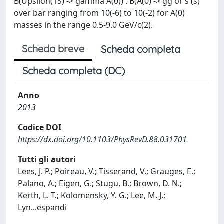
B(Upsilon(1S) -> gamma A(0)) . B(A(0) -> gg or s (s)
over bar ranging from 10(-6) to 10(-2) for A(0)
masses in the range 0.5-9.0 GeV/c(2).
Scheda breve
Scheda completa
Scheda completa (DC)
Anno
2013
Codice DOI
https://dx.doi.org/10.1103/PhysRevD.88.031701
Tutti gli autori
Lees, J. P.; Poireau, V.; Tisserand, V.; Grauges, E.;
Palano, A.; Eigen, G.; Stugu, B.; Brown, D. N.;
Kerth, L. T.; Kolomensky, Y. G.; Lee, M. J.;
Lyn
...
espandi