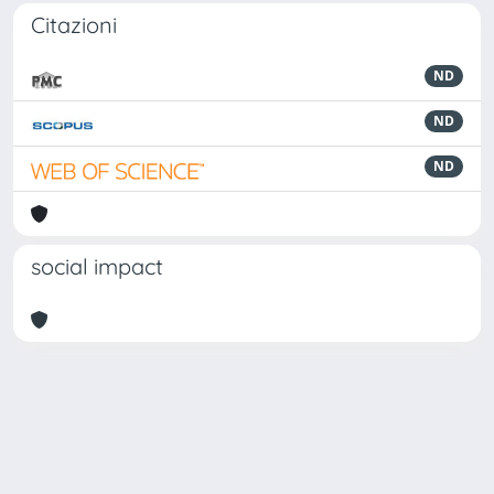
Citazioni
ND
ND
ND
social impact