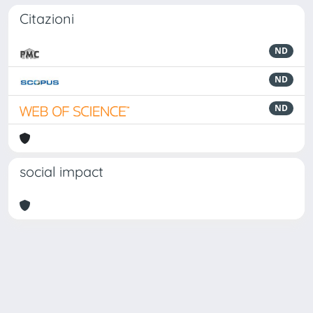
Citazioni
ND
ND
ND
social impact