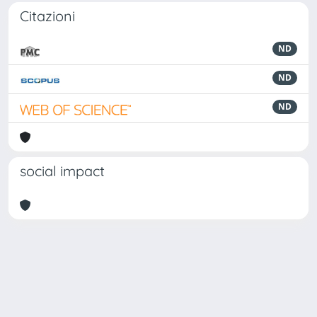
Citazioni
ND
ND
ND
social impact