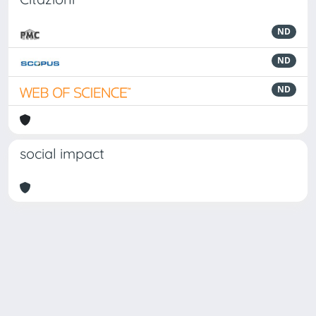
ND
ND
ND
social impact
Powered by
IRIS
-
about IRIS
-