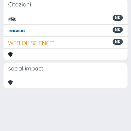
Citazioni
ND
ND
ND
social impact