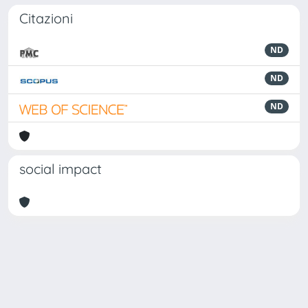
Citazioni
ND
ND
ND
social impact