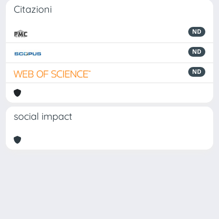
Citazioni
ND
ND
ND
social impact