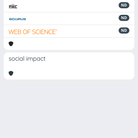
ND
ND
ND
social impact
Powered by
IRIS
-
about IRIS
-
Utilizzo dei cookie
Copyright © 2026