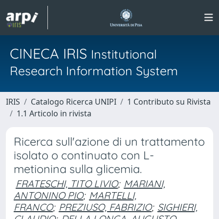
CINECA IRIS
Institutional
Research Information System
IRIS
Catalogo Ricerca UNIPI
1 Contributo su Rivista
1.1 Articolo in rivista
Ricerca sull'azione di un trattamento
isolato o continuato con L-
metionina sulla glicemia.
FRATESCHI, TITO LIVIO
;
MARIANI,
ANTONINO PIO
;
MARTELLI,
FRANCO
;
PREZIUSO, FABRIZIO
;
SIGHIERI,
CLAUDIO
;
DELLA LONGA, AUGUSTO