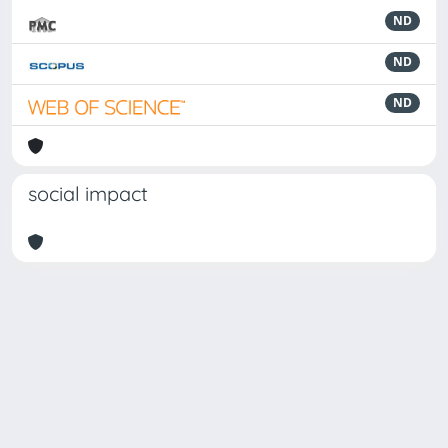
ND
ND
ND
social impact
Powered by
IRIS
-
about IRIS
-
Utilizzo dei cookie
Copyright © 2026