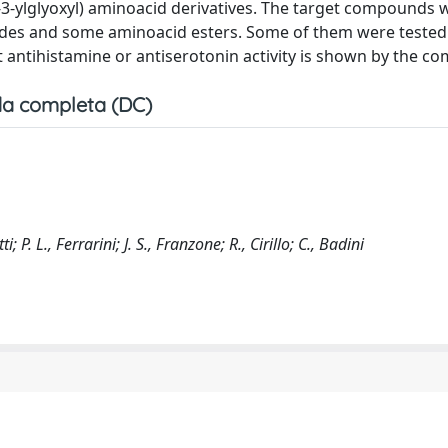
e-3-ylglyoxyl) aminoacid derivatives. The target compounds 
rides and some aminoacid esters. Some of them were tested 
nt antihistamine or antiserotonin activity is shown by the 
a completa (DC)
P. L., Ferrarini; J. S., Franzone; R., Cirillo; C., Badini