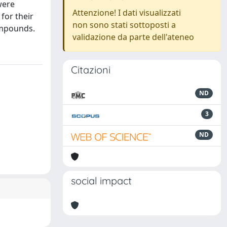
were
Attenzione! I dati visualizzati
for their
non sono stati sottoposti a
compounds.
validazione da parte dell'ateneo
Citazioni
ND
3
ND
social impact