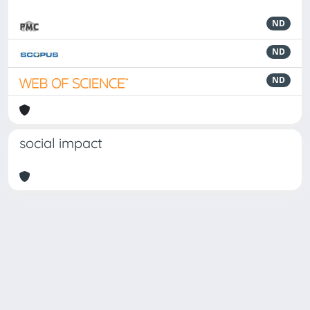
ND
ND
ND
social impact
Powered by
IRIS
-
about IRIS
-
Utilizzo dei cookie
Copyright © 2026