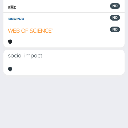
ND
ND
ND
social impact
Powered by
IRIS
-
about IRIS
-
Utilizzo dei cookie
Copyright © 2026