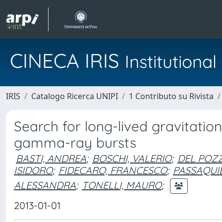
CINECA IRIS
Institution
IRIS
Catalogo Ricerca UNIPI
1 Contributo su Rivista
Search for long-lived gravitatio
gamma-ray bursts
BASTI, ANDREA
;
BOSCHI, VALERIO
;
DEL POZ
ISIDORO
;
FIDECARO, FRANCESCO
;
PASSAQUI
ALESSANDRA
;
TONELLI, MAURO
;
2013-01-01