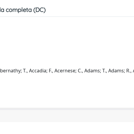
a completa (DC)
, Abernathy; T., Accadia; F., Acernese; C., Adams; T., Adams; R.,