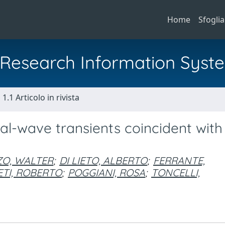
Home
Sfoglia
al Research Information Syst
1.1 Articolo in rivista
nal-wave transients coincident with
ZO, WALTER
;
DI LIETO, ALBERTO
;
FERRANTE,
ETI, ROBERTO
;
POGGIANI, ROSA
;
TONCELLI,