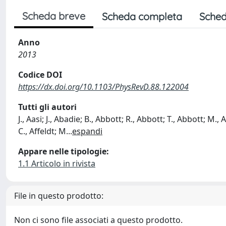
Scheda breve
Scheda completa
Sched
Anno
2013
Codice DOI
https://dx.doi.org/10.1103/PhysRevD.88.122004
Tutti gli autori
J., Aasi; J., Abadie; B., Abbott; R., Abbott; T., Abbott; M.
C., Affeldt; M
...
espandi
Appare nelle tipologie:
1.1 Articolo in rivista
File in questo prodotto:
Non ci sono file associati a questo prodotto.