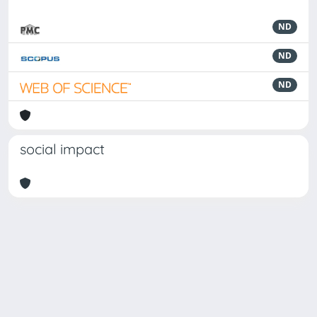
ND
ND
ND
social impact
Powered by
IRIS
-
about IRIS
-