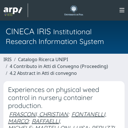
CINECA IRIS
Institutional
Research Information System
IRIS
Catalogo Ricerca UNIPI
4 Contributo in Atti di Convegno (Proceeding)
4.2 Abstract in Atti di convegno
Experiences on physical weed
control in nursery container
production.
FRASCONI, CHRISTIAN
;
FONTANELLI,
MARCO
;
RAFFAELLI,
MICHELE
;
MARTELLONI, LUISA
;
PERUZZI,