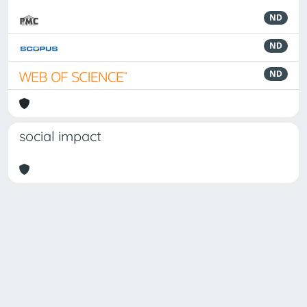
ND
ND
ND
social impact
Powered by
IRIS
-
about IRIS
-
Utilizzo dei cookie
Copyright © 2026