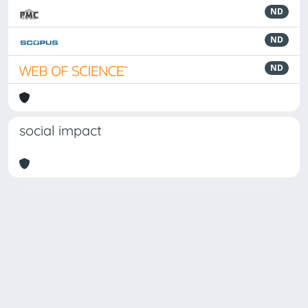
ND
ND
ND
social impact
Powered by
IRIS
-
about IRIS
-
Utilizzo dei cookie
Copyright © 2026