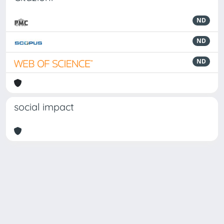
ND
ND
ND
social impact
Powered by
IRIS
-
about IRIS
-