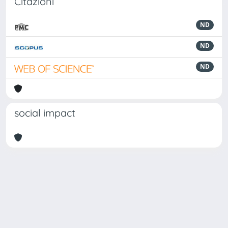
Citazioni
ND
ND
ND
social impact
Powered by
IRIS
-
about IRIS
-