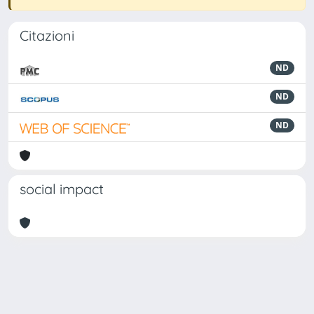
Citazioni
ND
ND
ND
social impact