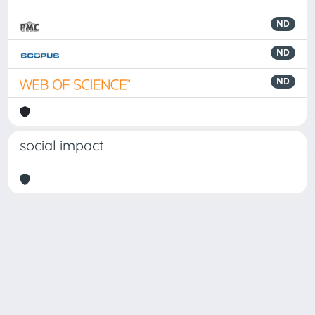
ND
ND
ND
social impact
Powered by
IRIS
-
about IRIS
-
Utilizzo dei cookie
Copyright © 2026