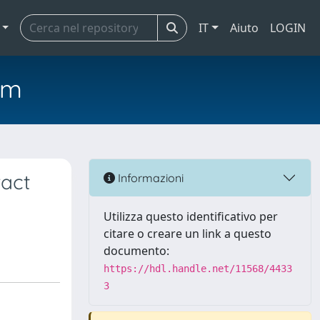
IT
Aiuto
LOGIN
em
ract
Informazioni
Utilizza questo identificativo per
citare o creare un link a questo
documento:
https://hdl.handle.net/11568/4433
3