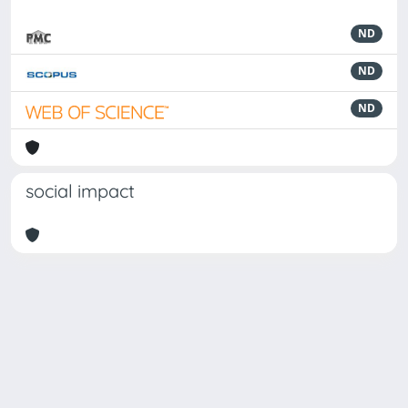
ND
ND
ND
social impact
Powered by
IRIS
-
about IRIS
-