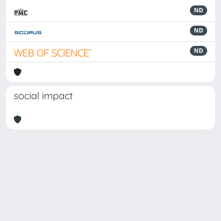
ND
ND
ND
social impact
Powered by
IRIS
-
about IRIS
-
Utilizzo dei cookie
Copyright © 2026