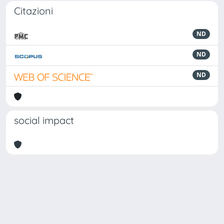
Citazioni
ND
ND
ND
social impact