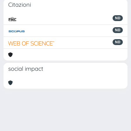
Citazioni
ND
ND
ND
social impact