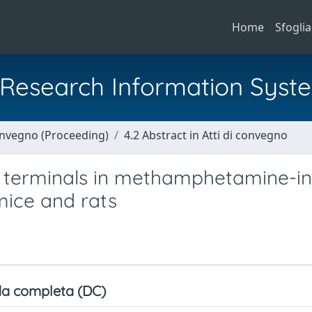
Home
Sfoglia
al Research Information Syst
Convegno (Proceeding)
4.2 Abstract in Atti di convegno
ic terminals in methamphetamine-i
mice and rats
a completa (DC)