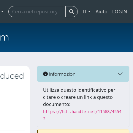
IT
Aiuto
LOGIN
em
nduced
Informazioni
Utilizza questo identificativo per
citare o creare un link a questo
documento:
https://hdl.handle.net/11568/4554
2