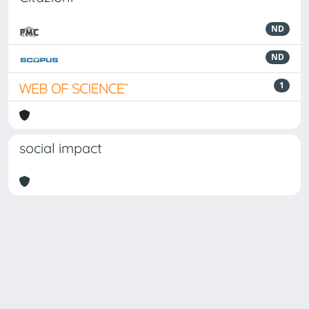
ND
ND
1
social impact
Powered by
IRIS
-
about IRIS
-