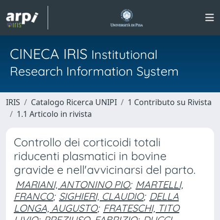
CINECA IRIS
Institutional
Research Information System
IRIS
Catalogo Ricerca UNIPI
1 Contributo su Rivista
1.1 Articolo in rivista
Controllo dei corticoidi totali
riducenti plasmatici in bovine
gravide e nell'avvicinarsi del parto.
MARIANI, ANTONINO PIO
;
MARTELLI,
FRANCO
;
SIGHIERI, CLAUDIO
;
DELLA
LONGA, AUGUSTO
;
FRATESCHI, TITO
LIVIO
;
PREZIUSO, FABRIZIO
;
DUCCI,