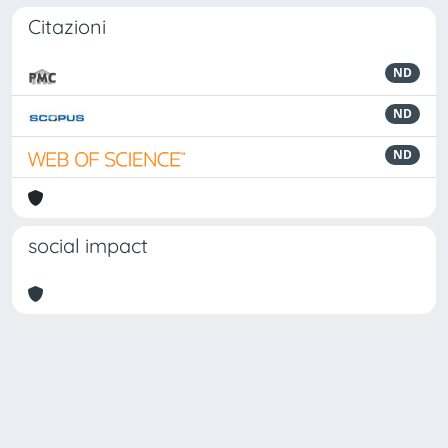
Citazioni
ND
ND
ND
social impact