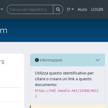
IT
Aiuto
LOGIN
em
rs
Informazioni
Utilizza questo identificativo per
citare o creare un link a questo
documento:
https://hdl.handle.net/11568/4611
3