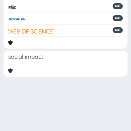
ND
ND
ND
social impact
Powered by
IRIS
-
about IRIS
-
Utilizzo dei cookie
Copyright © 2026