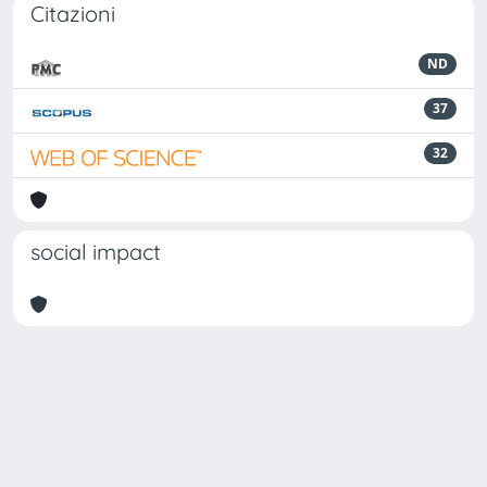
Citazioni
ND
37
32
social impact
Powered by
IRIS
-
about IRIS
-