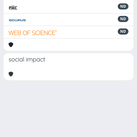
ND
ND
ND
social impact
Powered by
IRIS
-
about IRIS
-
Utilizzo dei cookie
Copyright © 2026