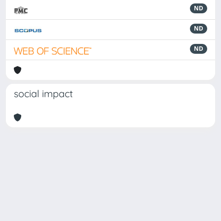
ND
ND
ND
social impact
Powered by
IRIS
-
about IRIS
-
Utilizzo dei cookie
Copyright © 2026